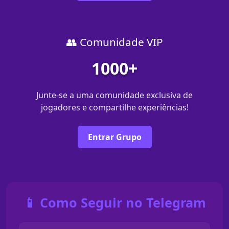
👥 Comunidade VIP
1000+
Junte-se a uma comunidade exclusiva de
jogadores e compartilhe experiências!
Entrar Grupo
📱 Como Seguir no Telegram