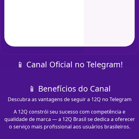
📱 Canal Oficial no Telegram!
📱 Benefícios do Canal
Descubra as vantagens de seguir a 12Q no Telegram
A 12Q constrói seu sucesso com competência e
qualidade de marca — a 12Q Brasil se dedica a oferecer
o serviço mais profissional aos usuários brasileiros.