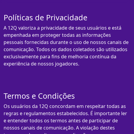
Políticas de Privacidade
A 12Q valoriza a privacidade de seus usuários e está
empenhada em proteger todas as informações
pessoais fornecidas durante o uso de nossos canais de
comunicação. Todos os dados coletados são utilizados
exclusivamente para fins de melhoria contínua da
experiência de nossos jogadores.
Termos e Condições
Os usuários da 12Q concordam em respeitar todas as
regras e regulamentos estabelecidos. É importante ler
e entender todos os termos antes de participar de
nossos canais de comunicação. A violação destes