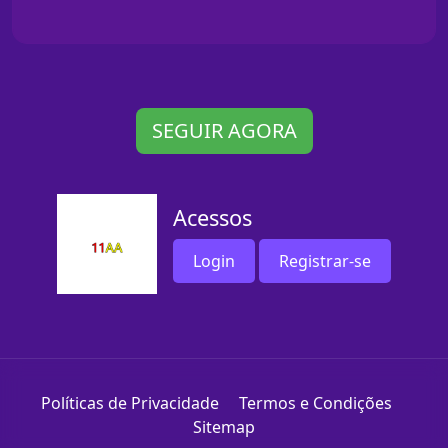
SEGUIR AGORA
Acessos
Login
Registrar-se
Políticas de Privacidade
Termos e Condições
Sitemap