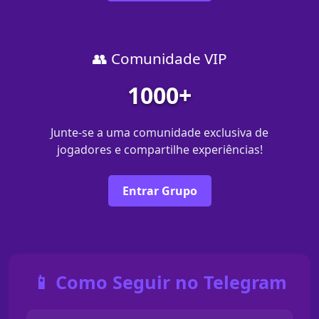
👥 Comunidade VIP
1000+
Junte-se a uma comunidade exclusiva de
jogadores e compartilhe experiências!
Entrar Grupo
📱 Como Seguir no Telegram