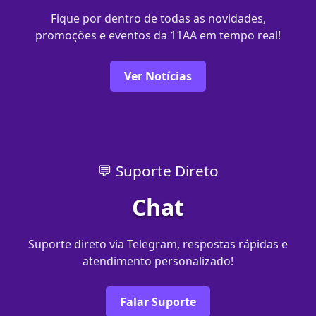
Fique por dentro de todas as novidades,
promoções e eventos da 11AA em tempo real!
Ver Notícias
💬 Suporte Direto
Chat
Suporte direto via Telegram, respostas rápidas e
atendimento personalizado!
Falar Suporte