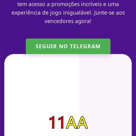
tem acesso a promoções incríveis e uma
experiência de jogo inigualável. Junte-se aos
vencedores agora!
SEGUIR NO TELEGRAM