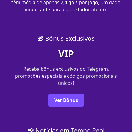
têm média de apenas 2,4 gols por jogo, um dado
importante para o apostador atento.
🎁 Bônus Exclusivos
VIP
Receba bônus exclusivos do Telegram,
promoções especiais e códigos promocionais
únicos!
Ver Bônus
📢 Notícias em Tempo Real