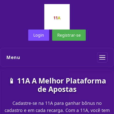
Login
Registrar-se
Menu
📱 11A A Melhor Plataforma
de Apostas
Cadastre-se na 11A para ganhar bônus no
cadastro e em cada recarga. Com a 11A, você tem