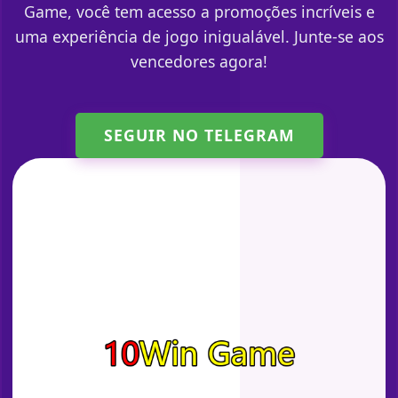
Game, você tem acesso a promoções incríveis e
uma experiência de jogo inigualável. Junte-se aos
vencedores agora!
SEGUIR NO TELEGRAM