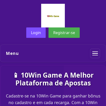
Login
Registrar-se
Menu
📱 10Win Game A Melhor
Plataforma de Apostas
Cadastre-se na 10Win Game para ganhar bônus
no cadastro e em cada recarga. Com a 10Win