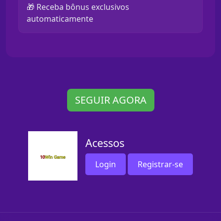
🎁 Receba bônus exclusivos
automaticamente
SEGUIR AGORA
Acessos
Login
Registrar-se