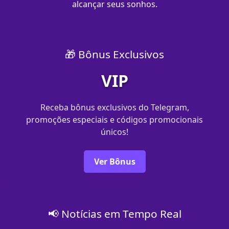
alcançar seus sonhos.
🎁 Bônus Exclusivos
VIP
Receba bônus exclusivos do Telegram,
promoções especiais e códigos promocionais
únicos!
Ver Bônus
📢 Notícias em Tempo Real