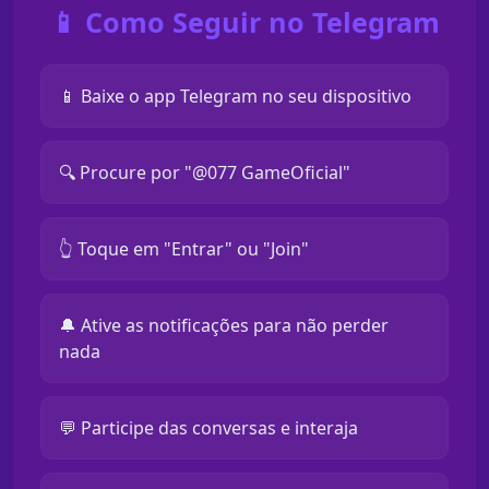
📱 Como Seguir no Telegram
📱 Baixe o app Telegram no seu dispositivo
🔍 Procure por "@077 GameOficial"
👆 Toque em "Entrar" ou "Join"
🔔 Ative as notificações para não perder
nada
💬 Participe das conversas e interaja