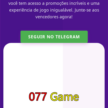
você tem acesso a promoções incríveis e uma
experiência de jogo inigualável. Junte-se aos
vencedores agora!
SEGUIR NO TELEGRAM