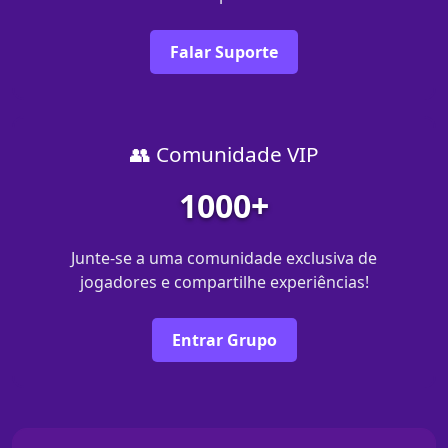
Falar Suporte
👥 Comunidade VIP
1000+
Junte-se a uma comunidade exclusiva de
jogadores e compartilhe experiências!
Entrar Grupo