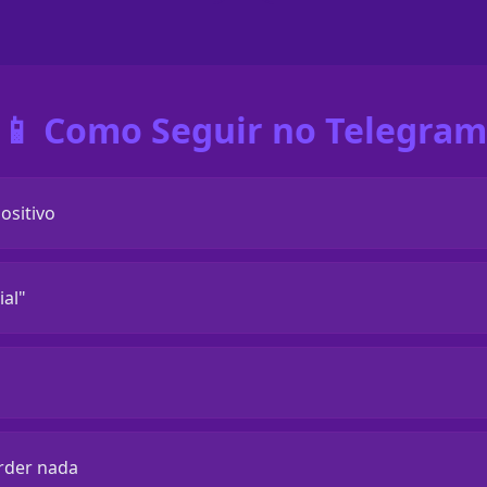
📱 Como Seguir no Telegram
ositivo
al"
erder nada