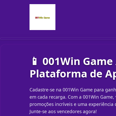
📱 001Win Game
Plataforma de A
Cadastre-se na 001Win Game para ganh
em cada recarga. Com a 001Win Game, 
promoções incríveis e uma experiência d
Junte-se aos vencedores agora!