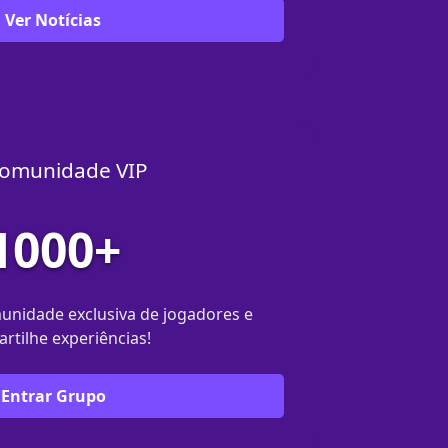
Ver Notícias
Comunidade VIP
1000+
unidade exclusiva de jogadores e
rtilhe experiências!
Entrar Grupo