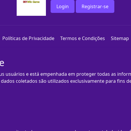
Login
Registrar-se
Políticas de Privacidade
Termos e Condições
Sitemap
de
eus usuários e está empenhada em proteger todas as infor
dados coletados são utilizados exclusivamente para fins d