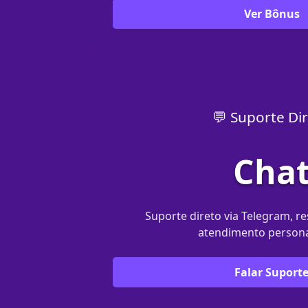
Ver Bônus
💬 Suporte Di
Cha
Suporte direto via Telegram, r
atendimento persona
Falar Suport