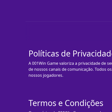
Políticas de Privacida
A 001Win Game valoriza a privacidade de s
de nossos canais de comunicação. Todos os 
nossos jogadores.
Termos e Condições