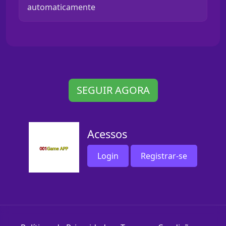
automaticamente
SEGUIR AGORA
Acessos
Login
Registrar-se