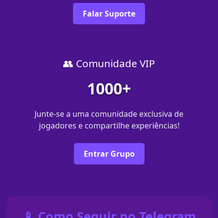
Falar Suporte
👥 Comunidade VIP
1000+
Junte-se a uma comunidade exclusiva de
jogadores e compartilhe experiências!
Entrar Grupo
📱 Como Seguir no Telegram