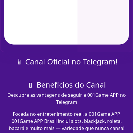
📱 Canal Oficial no Telegram!
📱 Benefícios do Canal
Descubra as vantagens de seguir a 001Game APP no
Telegram
Focada no entretenimento real, a 001Game APP
001Game APP Brasil inclui slots, blackjack, roleta,
bacará e muito mais — variedade que nunca cansa!