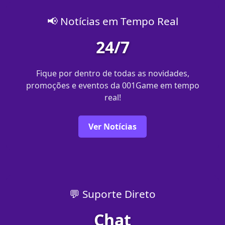
📢 Notícias em Tempo Real
24/7
Fique por dentro de todas as novidades,
promoções e eventos da 001Game em tempo
real!
Ver Notícias
💬 Suporte Direto
Chat