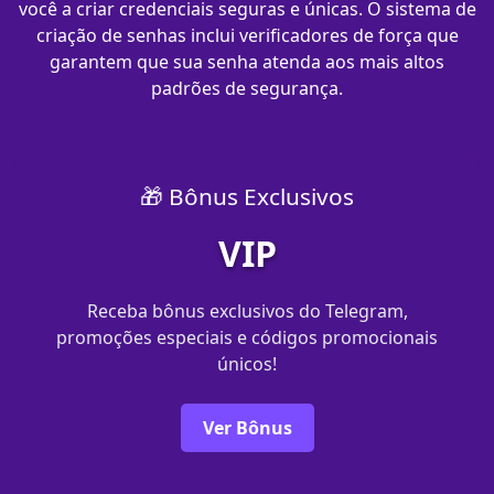
você a criar credenciais seguras e únicas. O sistema de
criação de senhas inclui verificadores de força que
garantem que sua senha atenda aos mais altos
padrões de segurança.
🎁 Bônus Exclusivos
VIP
Receba bônus exclusivos do Telegram,
promoções especiais e códigos promocionais
únicos!
Ver Bônus