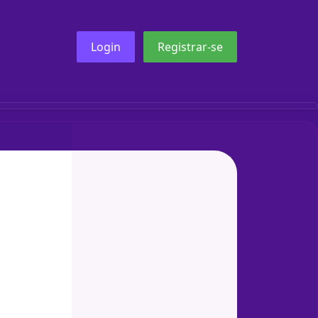
Login
Registrar-se