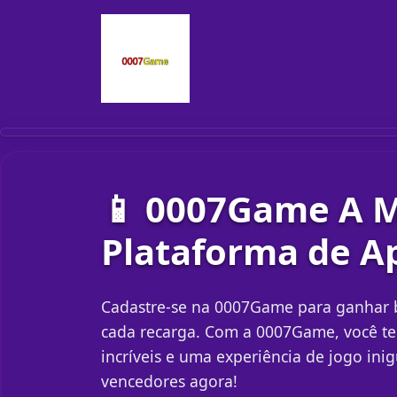
📱 0007Game A 
Plataforma de A
Cadastre-se na 0007Game para ganhar 
cada recarga. Com a 0007Game, você t
incríveis e uma experiência de jogo inig
vencedores agora!