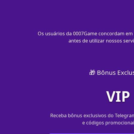
Os usuários da 0007Game concordam em res
antes de utilizar nossos ser
🎁 Bônus Exclu
VIP
Receba bônus exclusivos do Telegra
e códigos promocionai