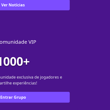
Ver Notícias
Comunidade VIP
1000+
unidade exclusiva de jogadores e
rtilhe experiências!
Entrar Grupo