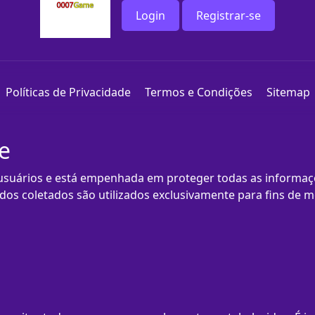
Login
Registrar-se
Políticas de Privacidade
Termos e Condições
Sitemap
de
 usuários e está empenhada em proteger todas as informaç
os coletados são utilizados exclusivamente para fins de m