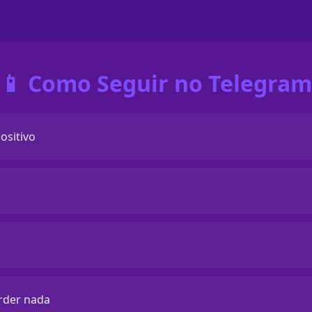
📱 Como Seguir no Telegram
ositivo
erder nada